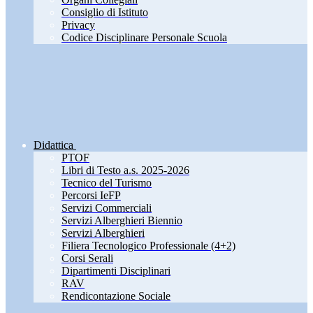
Consiglio di Istituto
Privacy
Codice Disciplinare Personale Scuola
Didattica
PTOF
Libri di Testo a.s. 2025-2026
Tecnico del Turismo
Percorsi IeFP
Servizi Commerciali
Servizi Alberghieri Biennio
Servizi Alberghieri
Filiera Tecnologico Professionale (4+2)
Corsi Serali
Dipartimenti Disciplinari
RAV
Rendicontazione Sociale