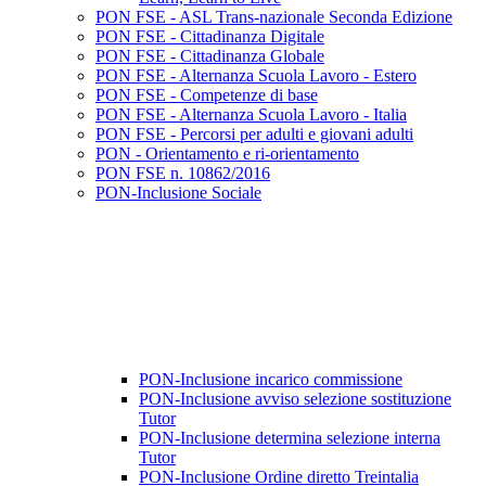
PON FSE - ASL Trans-nazionale Seconda Edizione
PON FSE - Cittadinanza Digitale
PON FSE - Cittadinanza Globale
PON FSE - Alternanza Scuola Lavoro - Estero
PON FSE - Competenze di base
PON FSE - Alternanza Scuola Lavoro - Italia
PON FSE - Percorsi per adulti e giovani adulti
PON - Orientamento e ri-orientamento
PON FSE n. 10862/2016
PON-Inclusione Sociale
PON-Inclusione incarico commissione
PON-Inclusione avviso selezione sostituzione
Tutor
PON-Inclusione determina selezione interna
Tutor
PON-Inclusione Ordine diretto Treintalia