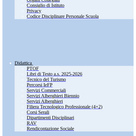
Consiglio di Istituto
Privacy
Codice Disciplinare Personale Scuola
Didattica
PTOF
Libri di Testo a.s. 2025-2026
Tecnico del Turismo
Percorsi IeFP
Servizi Commerciali
Servizi Alberghieri Biennio
Servizi Alberghieri
Filiera Tecnologico Professionale (4+2)
Corsi Serali
Dipartimenti Disciplinari
RAV
Rendicontazione Sociale