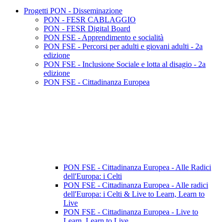
Progetti PON - Disseminazione
PON - FESR CABLAGGIO
PON - FESR Digital Board
PON FSE - Apprendimento e socialità
PON FSE - Percorsi per adulti e giovani adulti - 2a
edizione
PON FSE - Inclusione Sociale e lotta al disagio - 2a
edizione
PON FSE - Cittadinanza Europea
PON FSE - Cittadinanza Europea - Alle Radici
dell'Europa: i Celti
PON FSE - Cittadinanza Europea - Alle radici
dell'Europa: i Celti & Live to Learn, Learn to
Live
PON FSE - Cittadinanza Europea - Live to
Learn, Learn to Live