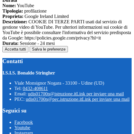
Durata
Nome:
YouTube
Tipologia:
profilazione
Proprieta:
Google Ireland Limited
Descrizione:
COOKIE DI TERZE PARTI usati dal servizio di
gestione video di YouTube. Per ulteriori informazioni sui cookie di
YouTube è possibile consultare l'informativa del servizio predisposta
da Google: https://policies.google.com/privacy?hl=it
Durata:
Sessione - 24 mesi
Accetta tutti
Salva le preferenze
Contatti
I.S.I.S. Bonaldo Stringher
Viale Monsignor Nogara - 33100 - Udine (UD)
Tel:
0432-408611
Email:
udis01700n@istruzione.it
Link per inviare una mail
PEC:
udis01700n@pec.istruzione.it
Link per inviare una mail
Seguici su
Facebook
Youtube
Instagram