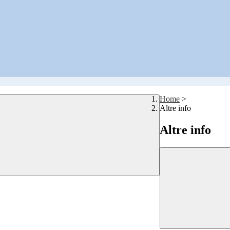
Home
>
Altre info
Altre info