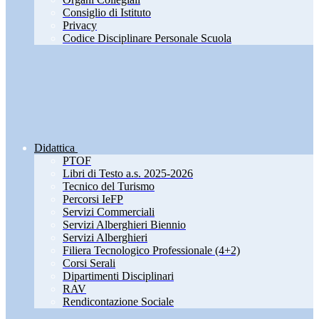
Consiglio di Istituto
Privacy
Codice Disciplinare Personale Scuola
Didattica
PTOF
Libri di Testo a.s. 2025-2026
Tecnico del Turismo
Percorsi IeFP
Servizi Commerciali
Servizi Alberghieri Biennio
Servizi Alberghieri
Filiera Tecnologico Professionale (4+2)
Corsi Serali
Dipartimenti Disciplinari
RAV
Rendicontazione Sociale