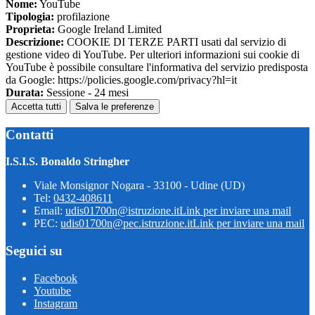
Nome:
YouTube
Tipologia:
profilazione
Proprieta:
Google Ireland Limited
Descrizione:
COOKIE DI TERZE PARTI usati dal servizio di
gestione video di YouTube. Per ulteriori informazioni sui cookie di
YouTube è possibile consultare l'informativa del servizio predisposta
da Google: https://policies.google.com/privacy?hl=it
Durata:
Sessione - 24 mesi
Accetta tutti
Salva le preferenze
Contatti
I.S.I.S. Bonaldo Stringher
Viale Monsignor Nogara - 33100 - Udine (UD)
Tel:
0432-408611
Email:
udis01700n@istruzione.it
Link per inviare una mail
PEC:
udis01700n@pec.istruzione.it
Link per inviare una mail
Seguici su
Facebook
Youtube
Instagram