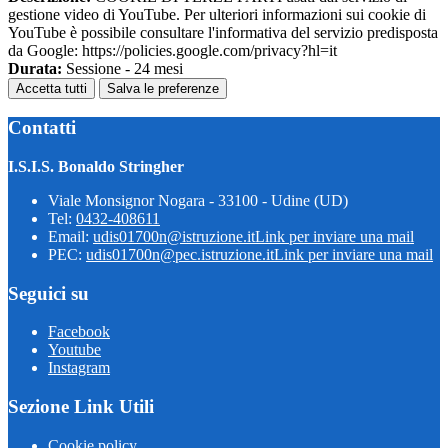
gestione video di YouTube. Per ulteriori informazioni sui cookie di
YouTube è possibile consultare l'informativa del servizio predisposta
da Google: https://policies.google.com/privacy?hl=it
Durata:
Sessione - 24 mesi
Accetta tutti
Salva le preferenze
Contatti
I.S.I.S. Bonaldo Stringher
Viale Monsignor Nogara - 33100 - Udine (UD)
Tel:
0432-408611
Email:
udis01700n@istruzione.it
Link per inviare una mail
PEC:
udis01700n@pec.istruzione.it
Link per inviare una mail
Seguici su
Facebook
Youtube
Instagram
Sezione Link Utili
Cookie policy