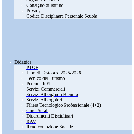
Consiglio di Istituto
Privacy
Codice Disciplinare Personale Scuola
Didattica
PTOF
Libri di Testo a.s. 2025-2026
Tecnico del Turismo
Percorsi IeFP
Servizi Commerciali
Servizi Alberghieri Biennio
Servizi Alberghieri
Filiera Tecnologico Professionale (4+2)
Corsi Serali
Dipartimenti Disciplinari
RAV
Rendicontazione Sociale