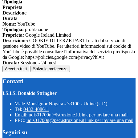
Tipologia
Proprieta
Descrizione
Durata
Nome:
YouTube
Tipologia:
profilazione
Proprieta:
Google Ireland Limited
Descrizione:
COOKIE DI TERZE PARTI usati dal servizio di
gestione video di YouTube. Per ulteriori informazioni sui cookie di
YouTube è possibile consultare l'informativa del servizio predisposta
da Google: https://policies.google.com/privacy?hl=it
Durata:
Sessione - 24 mesi
Accetta tutti
Salva le preferenze
Contatti
I.S.I.S. Bonaldo Stringher
Viale Monsignor Nogara - 33100 - Udine (UD)
Tel:
0432-408611
Email:
udis01700n@istruzione.it
Link per inviare una mail
PEC:
udis01700n@pec.istruzione.it
Link per inviare una mail
Seguici su