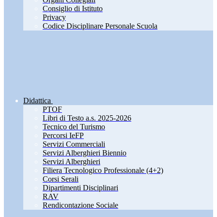
Consiglio di Istituto
Privacy
Codice Disciplinare Personale Scuola
Didattica
PTOF
Libri di Testo a.s. 2025-2026
Tecnico del Turismo
Percorsi IeFP
Servizi Commerciali
Servizi Alberghieri Biennio
Servizi Alberghieri
Filiera Tecnologico Professionale (4+2)
Corsi Serali
Dipartimenti Disciplinari
RAV
Rendicontazione Sociale