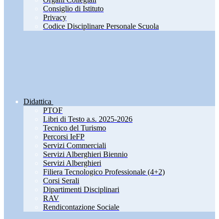
Consiglio di Istituto
Privacy
Codice Disciplinare Personale Scuola
Didattica
PTOF
Libri di Testo a.s. 2025-2026
Tecnico del Turismo
Percorsi IeFP
Servizi Commerciali
Servizi Alberghieri Biennio
Servizi Alberghieri
Filiera Tecnologico Professionale (4+2)
Corsi Serali
Dipartimenti Disciplinari
RAV
Rendicontazione Sociale