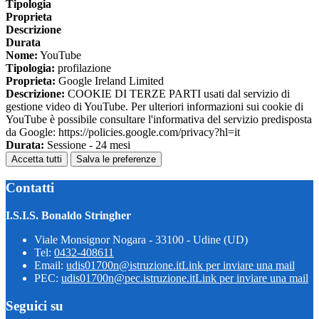
Tipologia
Proprieta
Descrizione
Durata
Nome:
YouTube
Tipologia:
profilazione
Proprieta:
Google Ireland Limited
Descrizione:
COOKIE DI TERZE PARTI usati dal servizio di
gestione video di YouTube. Per ulteriori informazioni sui cookie di
YouTube è possibile consultare l'informativa del servizio predisposta
da Google: https://policies.google.com/privacy?hl=it
Durata:
Sessione - 24 mesi
Accetta tutti
Salva le preferenze
Contatti
I.S.I.S. Bonaldo Stringher
Viale Monsignor Nogara - 33100 - Udine (UD)
Tel:
0432-408611
Email:
udis01700n@istruzione.it
Link per inviare una mail
PEC:
udis01700n@pec.istruzione.it
Link per inviare una mail
Seguici su