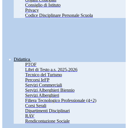
Consiglio di Istituto
Privacy
Codice Disciplinare Personale Scuola
Didattica
PTOF
Libri di Testo a.s. 2025-2026
Tecnico del Turismo
Percorsi IeFP
Servizi Commerciali
Servizi Alberghieri Biennio
Servizi Alberghieri
Filiera Tecnologico Professionale (4+2)
Corsi Serali
Dipartimenti Disciplinari
RAV
Rendicontazione Sociale