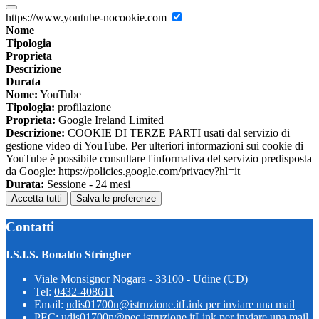
https://www.youtube-nocookie.com
Nome
Tipologia
Proprieta
Descrizione
Durata
Nome:
YouTube
Tipologia:
profilazione
Proprieta:
Google Ireland Limited
Descrizione:
COOKIE DI TERZE PARTI usati dal servizio di
gestione video di YouTube. Per ulteriori informazioni sui cookie di
YouTube è possibile consultare l'informativa del servizio predisposta
da Google: https://policies.google.com/privacy?hl=it
Durata:
Sessione - 24 mesi
Accetta tutti
Salva le preferenze
Contatti
I.S.I.S. Bonaldo Stringher
Viale Monsignor Nogara - 33100 - Udine (UD)
Tel:
0432-408611
Email:
udis01700n@istruzione.it
Link per inviare una mail
PEC:
udis01700n@pec.istruzione.it
Link per inviare una mail