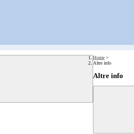
Home
>
Altre info
Altre info