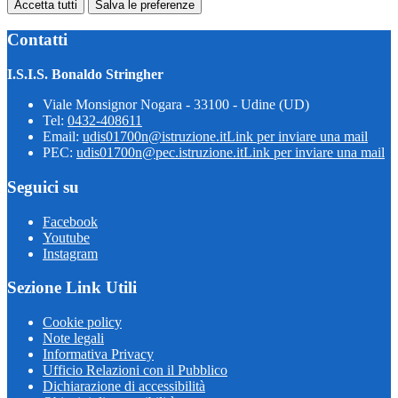
Accetta tutti
Salva le preferenze
Contatti
I.S.I.S. Bonaldo Stringher
Viale Monsignor Nogara - 33100 - Udine (UD)
Tel:
0432-408611
Email:
udis01700n@istruzione.it
Link per inviare una mail
PEC:
udis01700n@pec.istruzione.it
Link per inviare una mail
Seguici su
Facebook
Youtube
Instagram
Sezione Link Utili
Cookie policy
Note legali
Informativa Privacy
Ufficio Relazioni con il Pubblico
Dichiarazione di accessibilità