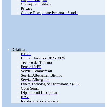
Consiglio di Istituto
Privacy
Codice Disciplinare Personale Scuola
Didattica
PTOF
Libri di Testo a.s. 2025-2026
Tecnico del Turismo
Percorsi IeFP
Servizi Commerciali
Servizi Alberghieri Biennio
Servizi Alberghieri
Filiera Tecnologico Professionale (4+2)
Corsi Serali
Dipartimenti Disciplinari
RAV
Rendicontazione Sociale