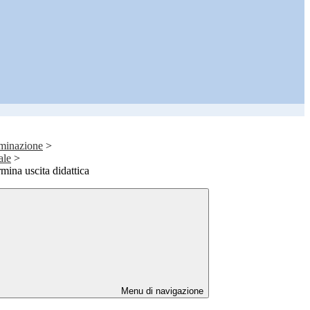
eminazione
>
ale
>
ina uscita didattica
Menu di navigazione