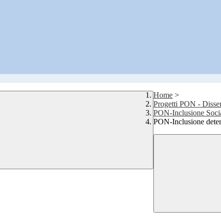
Home
>
Progetti PON - Diss
PON-Inclusione Soci
PON-Inclusione determ