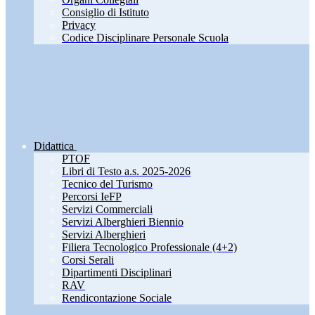
Consiglio di Istituto
Privacy
Codice Disciplinare Personale Scuola
Didattica
PTOF
Libri di Testo a.s. 2025-2026
Tecnico del Turismo
Percorsi IeFP
Servizi Commerciali
Servizi Alberghieri Biennio
Servizi Alberghieri
Filiera Tecnologico Professionale (4+2)
Corsi Serali
Dipartimenti Disciplinari
RAV
Rendicontazione Sociale