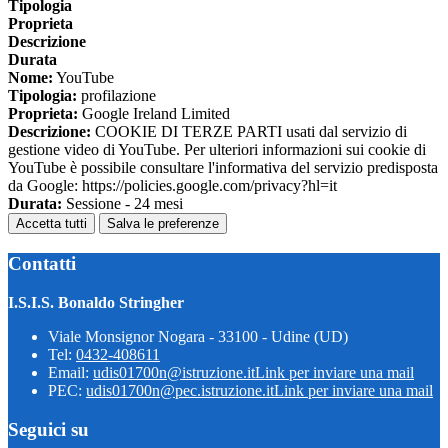
Tipologia
Proprieta
Descrizione
Durata
Nome:
YouTube
Tipologia:
profilazione
Proprieta:
Google Ireland Limited
Descrizione:
COOKIE DI TERZE PARTI usati dal servizio di
gestione video di YouTube. Per ulteriori informazioni sui cookie di
YouTube è possibile consultare l'informativa del servizio predisposta
da Google: https://policies.google.com/privacy?hl=it
Durata:
Sessione - 24 mesi
Accetta tutti
Salva le preferenze
Contatti
I.S.I.S. Bonaldo Stringher
Viale Monsignor Nogara - 33100 - Udine (UD)
Tel:
0432-408611
Email:
udis01700n@istruzione.it
Link per inviare una mail
PEC:
udis01700n@pec.istruzione.it
Link per inviare una mail
Seguici su