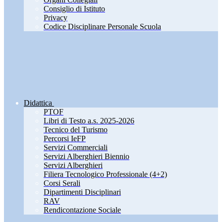
Consiglio di Istituto
Privacy
Codice Disciplinare Personale Scuola
Didattica
PTOF
Libri di Testo a.s. 2025-2026
Tecnico del Turismo
Percorsi IeFP
Servizi Commerciali
Servizi Alberghieri Biennio
Servizi Alberghieri
Filiera Tecnologico Professionale (4+2)
Corsi Serali
Dipartimenti Disciplinari
RAV
Rendicontazione Sociale