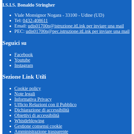
I.S.I.S. Bonaldo Stringher
Viale Monsignor Nogara - 33100 - Udine (UD)
Tel:
0432-408611
Email:
udis01700n@istruzione.it
Link per inviare una mail
PEC:
udis01700n@pec.istruzione.it
Link per inviare una mail
Seguici su
Facebook
Youtube
Instagram
Sezione Link Utili
Cookie policy
Note legali
Informativa Privacy
Ufficio Relazioni con il Pubblico
Dichiarazione di accessibilità
Obiettivi di accessibilità
Whistleblowing
Gestione consensi cookie
Amministrazione trasparente