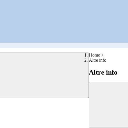
Home
>
Altre info
Altre info