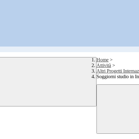
Home
>
Attività
>
Altri Progetti Internaz
Soggiorni studio in In