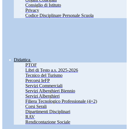
Consiglio di Istituto
Privacy
Codice Disciplinare Personale Scuola
Didattica
PTOF
Libri di Testo a.s. 2025-2026
Tecnico del Turismo
Percorsi IeFP
Servizi Commerciali
Servizi Alberghieri Biennio
Servizi Alberghieri
Filiera Tecnologico Professionale (4+2)
Corsi Serali
Dipartimenti Disciplinari
RAV
Rendicontazione Sociale