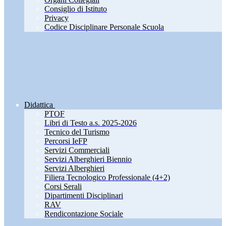
Consiglio di Istituto
Privacy
Codice Disciplinare Personale Scuola
Didattica
PTOF
Libri di Testo a.s. 2025-2026
Tecnico del Turismo
Percorsi IeFP
Servizi Commerciali
Servizi Alberghieri Biennio
Servizi Alberghieri
Filiera Tecnologico Professionale (4+2)
Corsi Serali
Dipartimenti Disciplinari
RAV
Rendicontazione Sociale