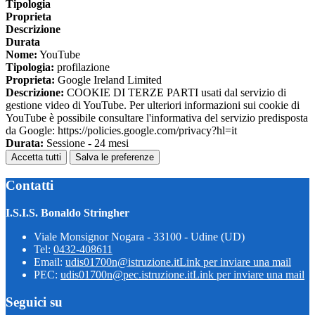
Tipologia
Proprieta
Descrizione
Durata
Nome:
YouTube
Tipologia:
profilazione
Proprieta:
Google Ireland Limited
Descrizione:
COOKIE DI TERZE PARTI usati dal servizio di
gestione video di YouTube. Per ulteriori informazioni sui cookie di
YouTube è possibile consultare l'informativa del servizio predisposta
da Google: https://policies.google.com/privacy?hl=it
Durata:
Sessione - 24 mesi
Accetta tutti
Salva le preferenze
Contatti
I.S.I.S. Bonaldo Stringher
Viale Monsignor Nogara - 33100 - Udine (UD)
Tel:
0432-408611
Email:
udis01700n@istruzione.it
Link per inviare una mail
PEC:
udis01700n@pec.istruzione.it
Link per inviare una mail
Seguici su