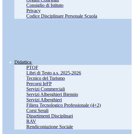
Consiglio di Istituto
Privacy
Codice Disciplinare Personale Scuola
Didattica
PTOF
Libri di Testo a.s. 2025-2026
Tecnico del Turismo
Percorsi IeFP
Servizi Commerciali
Servizi Alberghieri Biennio
Servizi Alberghieri
Filiera Tecnologico Professionale (4+2)
Corsi Serali
Dipartimenti Disciplinari
RAV
Rendicontazione Sociale