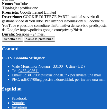
Nome:
YouTube
Tipologia:
profilazione
Proprieta:
Google Ireland Limited
Descrizione:
COOKIE DI TERZE PARTI usati dal servizio di
gestione video di YouTube. Per ulteriori informazioni sui cookie di
YouTube è possibile consultare l'informativa del servizio predisposta
da Google: https://policies.google.com/privacy?hl=it
Durata:
Sessione - 24 mesi
Accetta tutti
Salva le preferenze
Contatti
I.S.I.S. Bonaldo Stringher
Viale Monsignor Nogara - 33100 - Udine (UD)
Tel:
0432-408611
Email:
udis01700n@istruzione.it
Link per inviare una mail
PEC:
udis01700n@pec.istruzione.it
Link per inviare una mail
Seguici su
Facebook
Youtube
Instagram