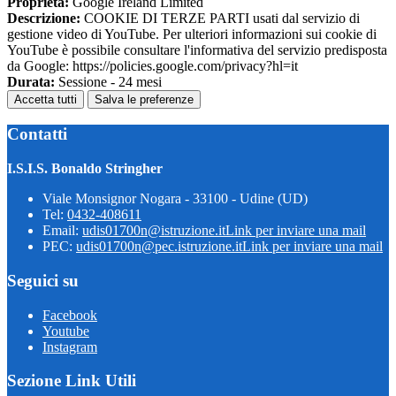
Proprieta:
Google Ireland Limited
Descrizione:
COOKIE DI TERZE PARTI usati dal servizio di
gestione video di YouTube. Per ulteriori informazioni sui cookie di
YouTube è possibile consultare l'informativa del servizio predisposta
da Google: https://policies.google.com/privacy?hl=it
Durata:
Sessione - 24 mesi
Accetta tutti
Salva le preferenze
Contatti
I.S.I.S. Bonaldo Stringher
Viale Monsignor Nogara - 33100 - Udine (UD)
Tel:
0432-408611
Email:
udis01700n@istruzione.it
Link per inviare una mail
PEC:
udis01700n@pec.istruzione.it
Link per inviare una mail
Seguici su
Facebook
Youtube
Instagram
Sezione Link Utili