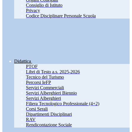
Consiglio di Istituto
Privacy
Codice Disciplinare Personale Scuola
Didattica
PTOF
Libri di Testo a.s. 2025-2026
Tecnico del Turismo
Percorsi IeFP
Servizi Commerciali
Servizi Alberghieri Biennio
Servizi Alberghieri
Filiera Tecnologico Professionale (4+2)
Corsi Serali
Dipartimenti Disciplinari
RAV
Rendicontazione Sociale