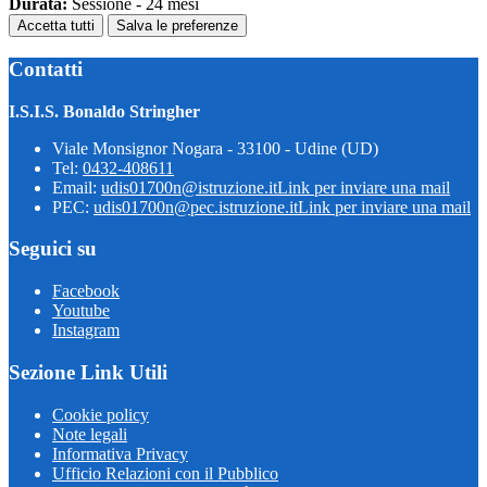
Durata:
Sessione - 24 mesi
Accetta tutti
Salva le preferenze
Contatti
I.S.I.S. Bonaldo Stringher
Viale Monsignor Nogara - 33100 - Udine (UD)
Tel:
0432-408611
Email:
udis01700n@istruzione.it
Link per inviare una mail
PEC:
udis01700n@pec.istruzione.it
Link per inviare una mail
Seguici su
Facebook
Youtube
Instagram
Sezione Link Utili
Cookie policy
Note legali
Informativa Privacy
Ufficio Relazioni con il Pubblico