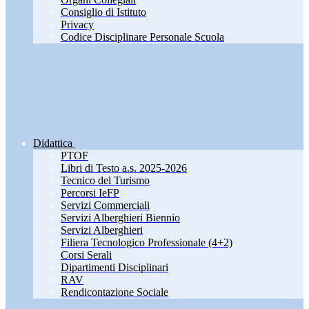
Consiglio di Istituto
Privacy
Codice Disciplinare Personale Scuola
Didattica
PTOF
Libri di Testo a.s. 2025-2026
Tecnico del Turismo
Percorsi IeFP
Servizi Commerciali
Servizi Alberghieri Biennio
Servizi Alberghieri
Filiera Tecnologico Professionale (4+2)
Corsi Serali
Dipartimenti Disciplinari
RAV
Rendicontazione Sociale