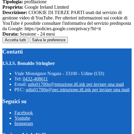
Tipologia:
profilazione
Proprieta:
Google Ireland Limited
Descrizione:
COOKIE DI TERZE PARTI usati dal servizio di
gestione video di YouTube. Per ulteriori informazioni sui cookie di
YouTube è possibile consultare l'informativa del servizio predisposta
da Google: https://policies.google.com/privacy?hl=it
Durata:
Sessione - 24 mesi
Accetta tutti
Salva le preferenze
Contatti
I.S.I.S. Bonaldo Stringher
Viale Monsignor Nogara - 33100 - Udine (UD)
Tel:
0432-408611
Email:
udis01700n@istruzione.it
Link per inviare una mail
PEC:
udis01700n@pec.istruzione.it
Link per inviare una mail
Seguici su
Facebook
Youtube
Instagram