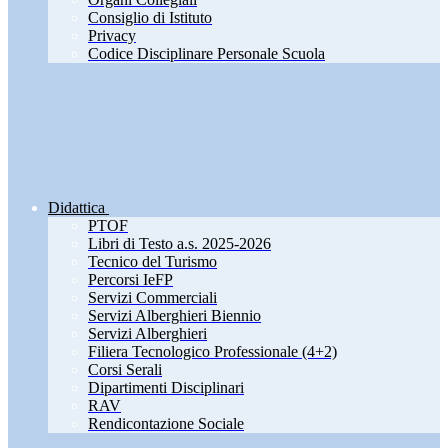
Consiglio di Istituto
Privacy
Codice Disciplinare Personale Scuola
Didattica
PTOF
Libri di Testo a.s. 2025-2026
Tecnico del Turismo
Percorsi IeFP
Servizi Commerciali
Servizi Alberghieri Biennio
Servizi Alberghieri
Filiera Tecnologico Professionale (4+2)
Corsi Serali
Dipartimenti Disciplinari
RAV
Rendicontazione Sociale