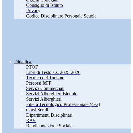
Consiglio di Istituto
Privacy
Codice Disciplinare Personale Scuola
Didattica
PTOF
Libri di Testo a.s. 2025-2026
Tecnico del Turismo
Percorsi IeFP
Servizi Commerciali
Servizi Alberghieri Biennio
Servizi Alberghieri
Filiera Tecnologico Professionale (4+2)
Corsi Serali
Dipartimenti Disciplinari
RAV
Rendicontazione Sociale