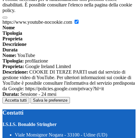
disabilitati. È possibile consultare l'elenco nella pagina della cookie
policy.
https://www.youtube-nocookie.com
Nome
Tipologia
Proprieta
Descrizione
Durata
Nome:
YouTube
Tipologia:
profilazione
Proprieta:
Google Ireland Limited
Descrizione:
COOKIE DI TERZE PARTI usati dal servizio di
gestione video di YouTube. Per ulteriori informazioni sui cookie di
YouTube è possibile consultare l'informativa del servizio predisposta
da Google: https://policies.google.com/privacy?hl=it
Durata:
Sessione - 24 mesi
Accetta tutti
Salva le preferenze
Contatti
I.S.I.S. Bonaldo Stringher
Viale Monsignor Nogara - 33100 - Udine (UD)