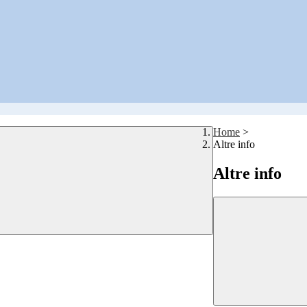
Home
>
Altre info
Altre info