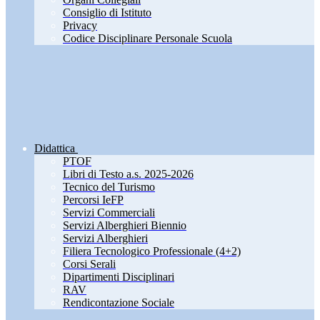
Consiglio di Istituto
Privacy
Codice Disciplinare Personale Scuola
Didattica
PTOF
Libri di Testo a.s. 2025-2026
Tecnico del Turismo
Percorsi IeFP
Servizi Commerciali
Servizi Alberghieri Biennio
Servizi Alberghieri
Filiera Tecnologico Professionale (4+2)
Corsi Serali
Dipartimenti Disciplinari
RAV
Rendicontazione Sociale