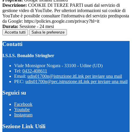
Descrizione:
COOKIE DI TERZE PARTI usati dal servizio di
gestione video di YouTube. Per ulteriori informazioni sui cookie di
YouTube è possibile consultare l'informativa del servizio predisposta
da Google: https://policies.google.com/privacy?hl=it
Durata:
Sessione - 24 mesi
Accetta tutti
Salva le preferenze
Contatti
I.S.I.S. Bonaldo Stringher
Viale Monsignor Nogara - 33100 - Udine (UD)
Tel:
0432-408611
Email:
udis01700n@istruzione.it
Link per inviare una mail
PEC:
udis01700n@pec.istruzione.it
Link per inviare una mail
Seguici su
Facebook
Youtube
Instagram
Sezione Link Utili