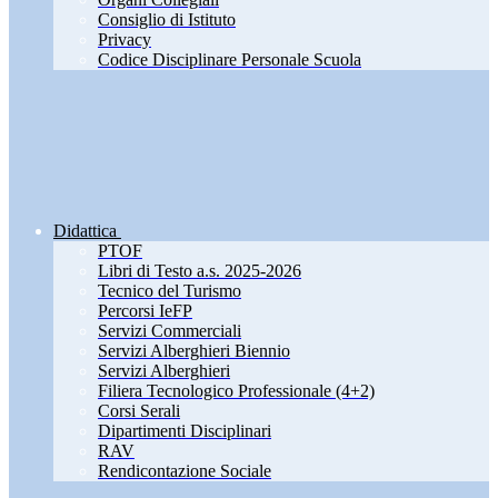
Consiglio di Istituto
Privacy
Codice Disciplinare Personale Scuola
Didattica
PTOF
Libri di Testo a.s. 2025-2026
Tecnico del Turismo
Percorsi IeFP
Servizi Commerciali
Servizi Alberghieri Biennio
Servizi Alberghieri
Filiera Tecnologico Professionale (4+2)
Corsi Serali
Dipartimenti Disciplinari
RAV
Rendicontazione Sociale