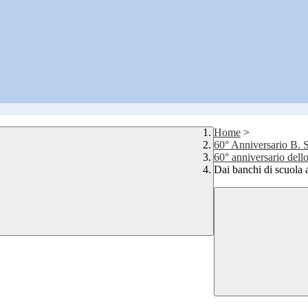
Home
>
60° Anniversario B. S
60° anniversario dell
Dai banchi di scuola 