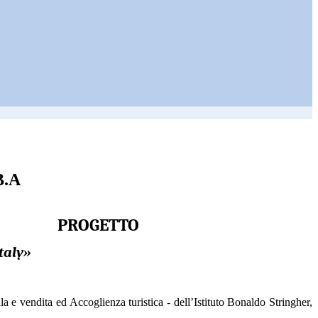
B.A
P
ROGETTO
taly
»
la e vendita ed Accoglienza turistica - dell’Istituto Bonaldo Stringher,