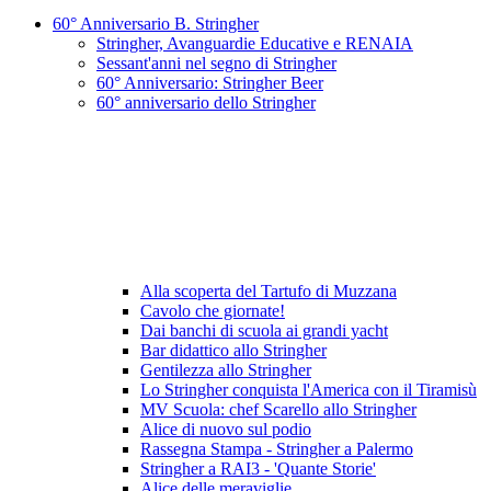
60° Anniversario B. Stringher
Stringher, Avanguardie Educative e RENAIA
Sessant'anni nel segno di Stringher
60° Anniversario: Stringher Beer
60° anniversario dello Stringher
Alla scoperta del Tartufo di Muzzana
Cavolo che giornate!
Dai banchi di scuola ai grandi yacht
Bar didattico allo Stringher
Gentilezza allo Stringher
Lo Stringher conquista l'America con il Tiramisù
MV Scuola: chef Scarello allo Stringher
Alice di nuovo sul podio
Rassegna Stampa - Stringher a Palermo
Stringher a RAI3 - 'Quante Storie'
Alice delle meraviglie