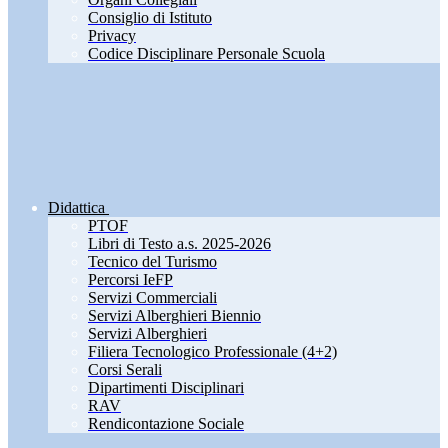
Consiglio di Istituto
Privacy
Codice Disciplinare Personale Scuola
Didattica
PTOF
Libri di Testo a.s. 2025-2026
Tecnico del Turismo
Percorsi IeFP
Servizi Commerciali
Servizi Alberghieri Biennio
Servizi Alberghieri
Filiera Tecnologico Professionale (4+2)
Corsi Serali
Dipartimenti Disciplinari
RAV
Rendicontazione Sociale