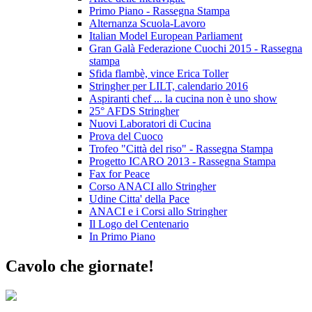
Primo Piano - Rassegna Stampa
Alternanza Scuola-Lavoro
Italian Model European Parliament
Gran Galà Federazione Cuochi 2015 - Rassegna
stampa
Sfida flambè, vince Erica Toller
Stringher per LILT, calendario 2016
Aspiranti chef ... la cucina non è uno show
25° AFDS Stringher
Nuovi Laboratori di Cucina
Prova del Cuoco
Trofeo "Città del riso" - Rassegna Stampa
Progetto ICARO 2013 - Rassegna Stampa
Fax for Peace
Corso ANACI allo Stringher
Udine Citta' della Pace
ANACI e i Corsi allo Stringher
Il Logo del Centenario
In Primo Piano
Cavolo che giornate!