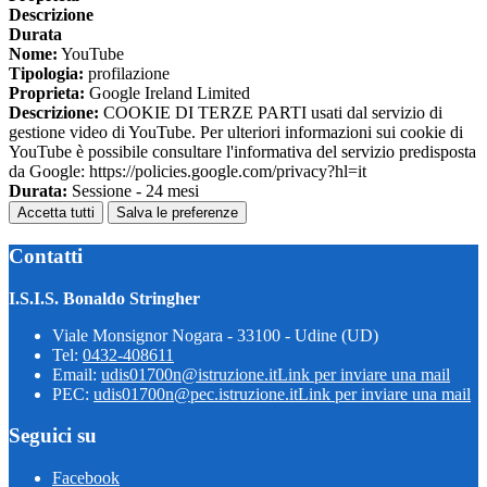
Descrizione
Durata
Nome:
YouTube
Tipologia:
profilazione
Proprieta:
Google Ireland Limited
Descrizione:
COOKIE DI TERZE PARTI usati dal servizio di
gestione video di YouTube. Per ulteriori informazioni sui cookie di
YouTube è possibile consultare l'informativa del servizio predisposta
da Google: https://policies.google.com/privacy?hl=it
Durata:
Sessione - 24 mesi
Accetta tutti
Salva le preferenze
Contatti
I.S.I.S. Bonaldo Stringher
Viale Monsignor Nogara - 33100 - Udine (UD)
Tel:
0432-408611
Email:
udis01700n@istruzione.it
Link per inviare una mail
PEC:
udis01700n@pec.istruzione.it
Link per inviare una mail
Seguici su
Facebook