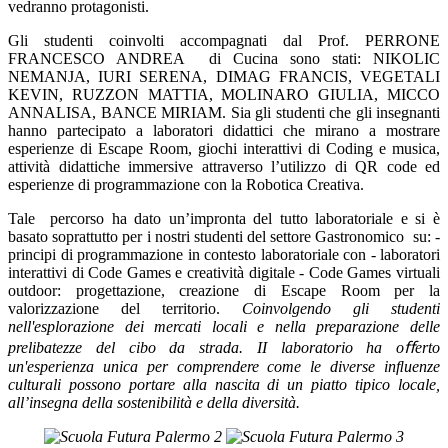
vedranno protagonisti.
Gli studenti coinvolti accompagnati dal Prof. PERRONE
FRANCESCO ANDREA
di Cucina sono stati: NIKOLIC
NEMANJA, IURI SERENA, DIMAG FRANCIS, VEGETALI
KEVIN, RUZZON MATTIA, MOLINARO GIULIA, MICCO
ANNALISA, BANCE MIRIAM. Sia gli studenti che gli insegnanti
hanno partecipato a laboratori didattici che mirano a mostrare
esperienze di Escape Room, giochi interattivi di Coding e musica,
attività didattiche immersive attraverso l’utilizzo di QR code ed
esperienze di programmazione con la Robotica Creativa.
Tale
percorso ha dato un’impronta del tutto laboratoriale e si è
basato soprattutto per i nostri studenti del settore Gastronomico
su: -
principi di programmazione in contesto laboratoriale con - laboratori
interattivi di Code Games e creatività digitale - Code Games virtuali
outdoor: progettazione, creazione di Escape Room per la
valorizzazione del territorio.
Coinvolgendo gli studenti
nell'esplorazione dei mercati locali e nella preparazione delle
prelibatezze del cibo da strada. II laboratorio ha oﬀerto
un'esperienza unica per comprendere come le diverse inﬂuenze
culturali possono portare alla nascita di un piatto tipico locale,
all’insegna della sostenibilità e della diversità.