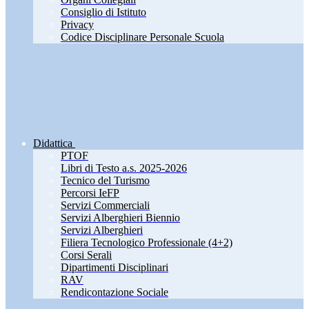
Consiglio di Istituto
Privacy
Codice Disciplinare Personale Scuola
Didattica
PTOF
Libri di Testo a.s. 2025-2026
Tecnico del Turismo
Percorsi IeFP
Servizi Commerciali
Servizi Alberghieri Biennio
Servizi Alberghieri
Filiera Tecnologico Professionale (4+2)
Corsi Serali
Dipartimenti Disciplinari
RAV
Rendicontazione Sociale