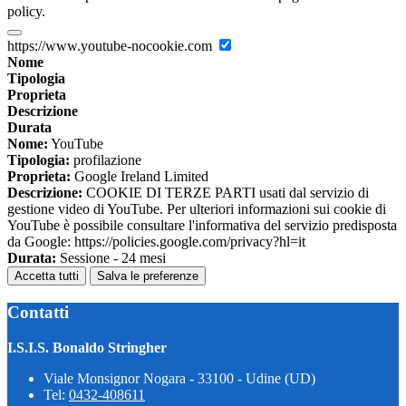
policy.
https://www.youtube-nocookie.com
Nome
Tipologia
Proprieta
Descrizione
Durata
Nome:
YouTube
Tipologia:
profilazione
Proprieta:
Google Ireland Limited
Descrizione:
COOKIE DI TERZE PARTI usati dal servizio di
gestione video di YouTube. Per ulteriori informazioni sui cookie di
YouTube è possibile consultare l'informativa del servizio predisposta
da Google: https://policies.google.com/privacy?hl=it
Durata:
Sessione - 24 mesi
Accetta tutti
Salva le preferenze
Contatti
I.S.I.S. Bonaldo Stringher
Viale Monsignor Nogara - 33100 - Udine (UD)
Tel:
0432-408611