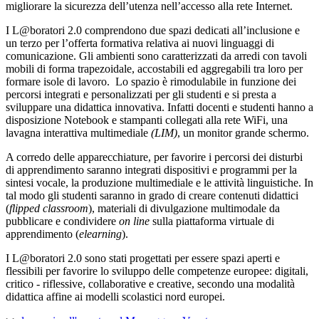
migliorare la sicurezza dell’utenza nell’accesso alla rete Internet.
I L@boratori 2.0 comprendono due spazi dedicati all’inclusione e
un terzo per l’offerta formativa relativa ai nuovi linguaggi di
comunicazione. Gli ambienti sono caratterizzati da arredi con tavoli
mobili di forma trapezoidale, accostabili ed aggregabili tra loro per
formare isole di lavoro. Lo spazio è rimodulabile in funzione dei
percorsi integrati e personalizzati per gli studenti e si presta a
sviluppare una didattica innovativa. Infatti docenti e studenti hanno a
disposizione Notebook e stampanti collegati alla rete WiFi, una
lavagna interattiva multimediale
(LIM)
, un monitor grande schermo.
A corredo delle apparecchiature, per favorire i percorsi dei disturbi
di apprendimento saranno integrati dispositivi e programmi per la
sintesi vocale, la produzione multimediale e le attività linguistiche. In
tal modo gli studenti saranno in grado di creare contenuti didattici
(
flipped classroom
), materiali di divulgazione multimodale da
pubblicare e condividere
on line
sulla piattaforma virtuale di
apprendimento (
elearning
).
I L@boratori 2.0 sono stati progettati per essere spazi aperti e
flessibili per favorire lo sviluppo delle competenze europee: digitali,
critico - riflessive, collaborative e creative, secondo una modalità
didattica affine ai modelli scolastici nord europei.