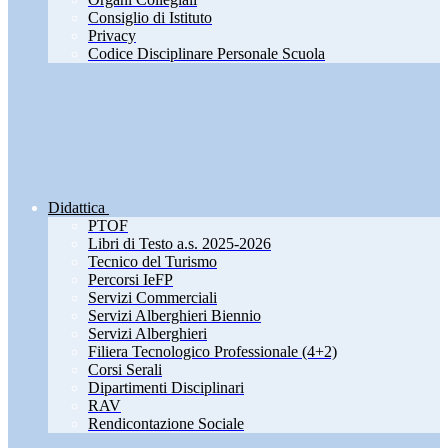
Consiglio di Istituto
Privacy
Codice Disciplinare Personale Scuola
Didattica
PTOF
Libri di Testo a.s. 2025-2026
Tecnico del Turismo
Percorsi IeFP
Servizi Commerciali
Servizi Alberghieri Biennio
Servizi Alberghieri
Filiera Tecnologico Professionale (4+2)
Corsi Serali
Dipartimenti Disciplinari
RAV
Rendicontazione Sociale