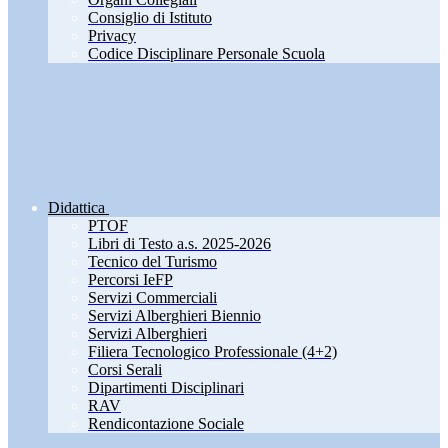
Consiglio di Istituto
Privacy
Codice Disciplinare Personale Scuola
Didattica
PTOF
Libri di Testo a.s. 2025-2026
Tecnico del Turismo
Percorsi IeFP
Servizi Commerciali
Servizi Alberghieri Biennio
Servizi Alberghieri
Filiera Tecnologico Professionale (4+2)
Corsi Serali
Dipartimenti Disciplinari
RAV
Rendicontazione Sociale