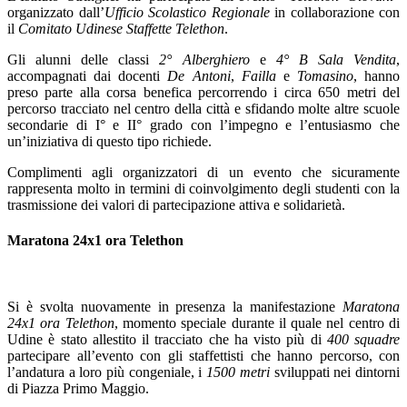
organizzato dall’
Ufficio Scolastico Regionale
in collaborazione con
il
Comitato Udinese Staffette Telethon
.
Gli alunni delle classi
2° Alberghiero
e
4° B Sala Vendita
,
accompagnati dai docenti
De Antoni
,
Failla
e
Tomasino
, hanno
preso parte alla corsa benefica percorrendo i circa 650 metri del
percorso tracciato nel centro della città e sfidando molte altre scuole
secondarie di I° e II° grado con l’impegno e l’entusiasmo che
un’iniziativa di questo tipo richiede.
Complimenti agli organizzatori di un evento che sicuramente
rappresenta molto in termini di coinvolgimento degli studenti con la
trasmissione dei valori di partecipazione attiva e solidarietà.
Maratona 24x1 ora Telethon
Si è svolta nuovamente in presenza la manifestazione
Maratona
24x1 ora Telethon
, momento speciale durante il quale nel centro di
Udine è stato allestito il tracciato che ha visto più di
400 squadre
partecipare all’evento con gli staffettisti che hanno percorso, con
l’andatura a loro più congeniale, i
1500 metri
sviluppati nei dintorni
di Piazza Primo Maggio.