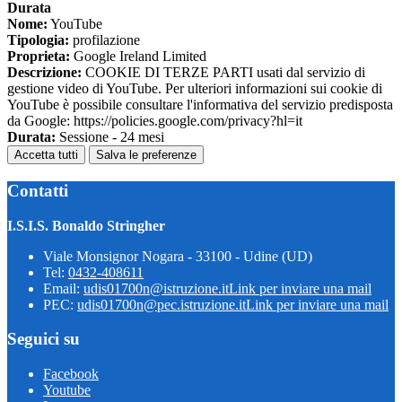
Durata
Nome:
YouTube
Tipologia:
profilazione
Proprieta:
Google Ireland Limited
Descrizione:
COOKIE DI TERZE PARTI usati dal servizio di
gestione video di YouTube. Per ulteriori informazioni sui cookie di
YouTube è possibile consultare l'informativa del servizio predisposta
da Google: https://policies.google.com/privacy?hl=it
Durata:
Sessione - 24 mesi
Accetta tutti
Salva le preferenze
Contatti
I.S.I.S. Bonaldo Stringher
Viale Monsignor Nogara - 33100 - Udine (UD)
Tel:
0432-408611
Email:
udis01700n@istruzione.it
Link per inviare una mail
PEC:
udis01700n@pec.istruzione.it
Link per inviare una mail
Seguici su
Facebook
Youtube