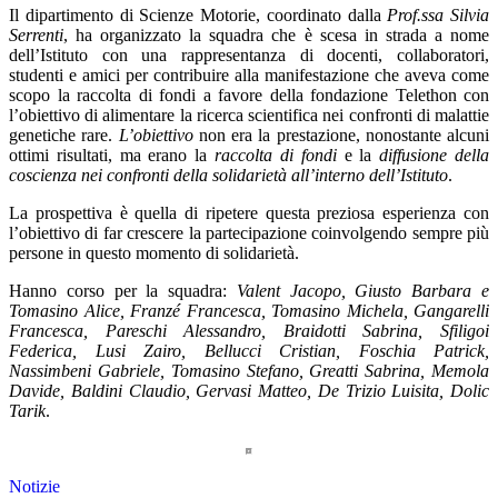
Il dipartimento di Scienze Motorie, coordinato dalla
Prof.ssa Silvia
Serrenti
, ha organizzato la squadra che è scesa in strada a nome
dell’Istituto con una rappresentanza di docenti, collaboratori,
studenti e amici per contribuire alla manifestazione che aveva come
scopo la raccolta di fondi a favore della fondazione Telethon con
l’obiettivo di alimentare la ricerca scientifica nei confronti di malattie
genetiche rare.
L’obiettivo
non era la prestazione, nonostante alcuni
ottimi risultati, ma erano la
raccolta di fondi
e la
diffusione della
coscienza nei confronti della solidarietà all’interno dell’Istituto
.
La prospettiva è quella di ripetere questa preziosa esperienza con
l’obiettivo di far crescere la partecipazione coinvolgendo sempre più
persone in questo momento di solidarietà.
Hanno corso per la squadra:
Valent Jacopo, Giusto Barbara e
Tomasino Alice, Franzé Francesca, Tomasino Michela, Gangarelli
Francesca, Pareschi Alessandro, Braidotti Sabrina, Sfiligoi
Federica, Lusi Zairo, Bellucci Cristian, Foschia Patrick,
Nassimbeni Gabriele, Tomasino Stefano, Greatti Sabrina, Memola
Davide, Baldini Claudio, Gervasi Matteo, De Trizio Luisita, Dolic
Tarik
.
Notizie