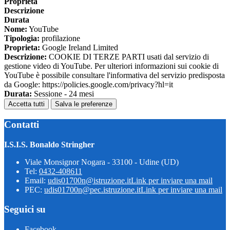
Proprieta
Descrizione
Durata
Nome:
YouTube
Tipologia:
profilazione
Proprieta:
Google Ireland Limited
Descrizione:
COOKIE DI TERZE PARTI usati dal servizio di
gestione video di YouTube. Per ulteriori informazioni sui cookie di
YouTube è possibile consultare l'informativa del servizio predisposta
da Google: https://policies.google.com/privacy?hl=it
Durata:
Sessione - 24 mesi
Accetta tutti
Salva le preferenze
Contatti
I.S.I.S. Bonaldo Stringher
Viale Monsignor Nogara - 33100 - Udine (UD)
Tel:
0432-408611
Email:
udis01700n@istruzione.it
Link per inviare una mail
PEC:
udis01700n@pec.istruzione.it
Link per inviare una mail
Seguici su
Facebook