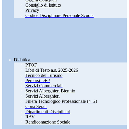
Consiglio di Istituto
Privacy
Codice Disciplinare Personale Scuola
Didattica
PTOF
Libri di Testo a.s. 2025-2026
Tecnico del Turismo
Percorsi IeFP
Servizi Commerciali
Servizi Alberghieri Biennio
Servizi Alberghieri
Filiera Tecnologico Professionale (4+2)
Corsi Serali
Dipartimenti Disciplinari
RAV
Rendicontazione Sociale