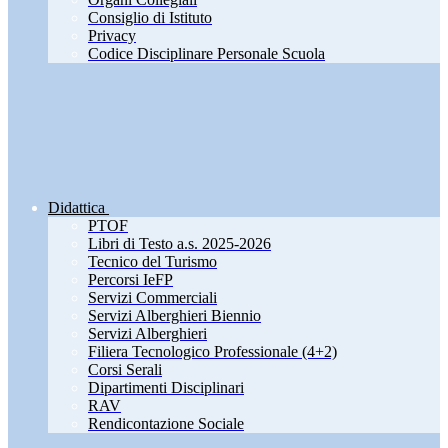
Consiglio di Istituto
Privacy
Codice Disciplinare Personale Scuola
Didattica
PTOF
Libri di Testo a.s. 2025-2026
Tecnico del Turismo
Percorsi IeFP
Servizi Commerciali
Servizi Alberghieri Biennio
Servizi Alberghieri
Filiera Tecnologico Professionale (4+2)
Corsi Serali
Dipartimenti Disciplinari
RAV
Rendicontazione Sociale