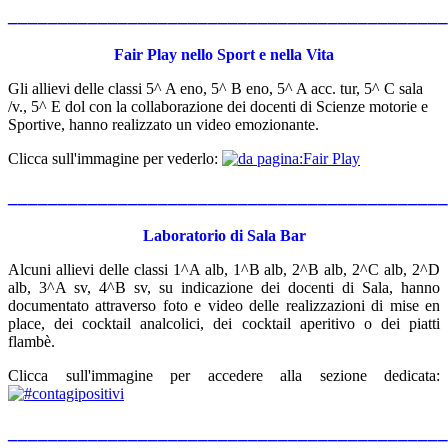
____________________________________________
Fair Play nello Sport e nella Vita
Gli allievi delle classi
5^ A eno, 5^ B eno, 5^ A acc. tur, 5^ C sala
/v., 5^ E dol con la collaborazione dei docenti di Scienze motorie e
Sportive, hanno realizzato un video emozionante.
Clicca sull'immagine per vederlo:
____________________________________________
Laboratorio di Sala Bar
Alcuni allievi delle classi 1^A alb, 1^B alb, 2^B alb, 2^C alb, 2^D
alb, 3^A sv, 4^B sv, su indicazione dei docenti di Sala, hanno
documentato attraverso foto e video delle realizzazioni di mise en
place, dei cocktail analcolici, dei cocktail aperitivo o dei piatti
flambè.
Clicca sull'immagine per accedere alla sezione dedicata:
____________________________________________