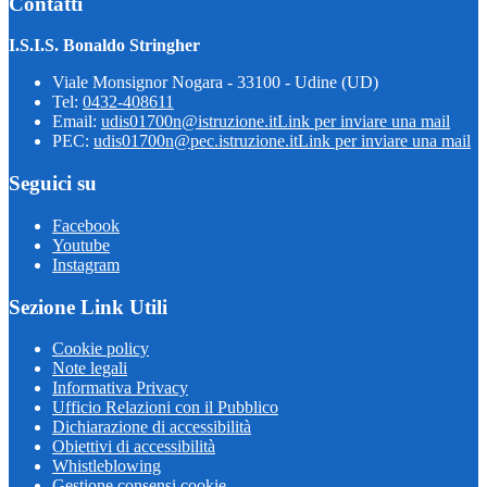
Contatti
I.S.I.S. Bonaldo Stringher
Viale Monsignor Nogara - 33100 - Udine (UD)
Tel:
0432-408611
Email:
udis01700n@istruzione.it
Link per inviare una mail
PEC:
udis01700n@pec.istruzione.it
Link per inviare una mail
Seguici su
Facebook
Youtube
Instagram
Sezione Link Utili
Cookie policy
Note legali
Informativa Privacy
Ufficio Relazioni con il Pubblico
Dichiarazione di accessibilità
Obiettivi di accessibilità
Whistleblowing
Gestione consensi cookie