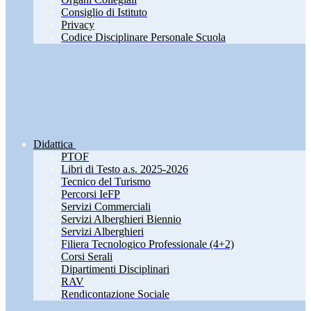
Consiglio di Istituto
Privacy
Codice Disciplinare Personale Scuola
Didattica
PTOF
Libri di Testo a.s. 2025-2026
Tecnico del Turismo
Percorsi IeFP
Servizi Commerciali
Servizi Alberghieri Biennio
Servizi Alberghieri
Filiera Tecnologico Professionale (4+2)
Corsi Serali
Dipartimenti Disciplinari
RAV
Rendicontazione Sociale