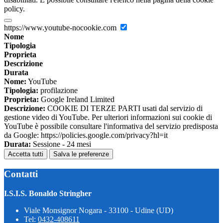
policy.
https://www.youtube-nocookie.com
Nome
Tipologia
Proprieta
Descrizione
Durata
Nome:
YouTube
Tipologia:
profilazione
Proprieta:
Google Ireland Limited
Descrizione:
COOKIE DI TERZE PARTI usati dal servizio di
gestione video di YouTube. Per ulteriori informazioni sui cookie di
YouTube è possibile consultare l'informativa del servizio predisposta
da Google: https://policies.google.com/privacy?hl=it
Durata:
Sessione - 24 mesi
Accetta tutti
Salva le preferenze
Contatti
I.S.I.S. Bonaldo Stringher
Viale Monsignor Nogara - 33100 - Udine (UD)
Tel:
0432-408611