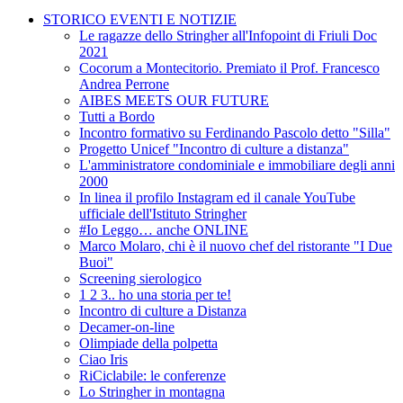
STORICO EVENTI E NOTIZIE
Le ragazze dello Stringher all'Infopoint di Friuli Doc
2021
Cocorum a Montecitorio. Premiato il Prof. Francesco
Andrea Perrone
AIBES MEETS OUR FUTURE
Tutti a Bordo
Incontro formativo su Ferdinando Pascolo detto "Silla"
Progetto Unicef "Incontro di culture a distanza"
L'amministratore condominiale e immobiliare degli anni
2000
In linea il profilo Instagram ed il canale YouTube
ufficiale dell'Istituto Stringher
#Io Leggo… anche ONLINE
Marco Molaro, chi è il nuovo chef del ristorante "I Due
Buoi"
Screening sierologico
1 2 3.. ho una storia per te!
Incontro di culture a Distanza
Decamer-on-line
Olimpiade della polpetta
Ciao Iris
RiCiclabile: le conferenze
Lo Stringher in montagna