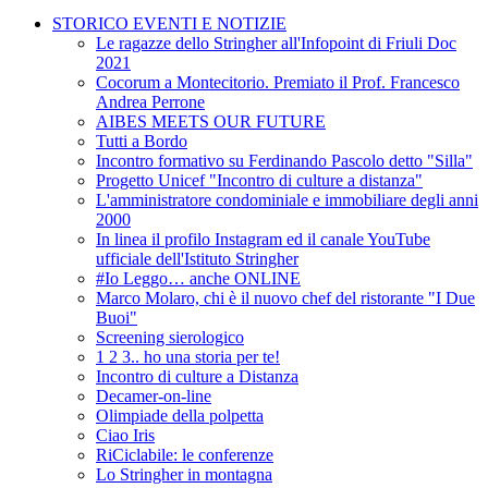
STORICO EVENTI E NOTIZIE
Le ragazze dello Stringher all'Infopoint di Friuli Doc
2021
Cocorum a Montecitorio. Premiato il Prof. Francesco
Andrea Perrone
AIBES MEETS OUR FUTURE
Tutti a Bordo
Incontro formativo su Ferdinando Pascolo detto "Silla"
Progetto Unicef "Incontro di culture a distanza"
L'amministratore condominiale e immobiliare degli anni
2000
In linea il profilo Instagram ed il canale YouTube
ufficiale dell'Istituto Stringher
#Io Leggo… anche ONLINE
Marco Molaro, chi è il nuovo chef del ristorante "I Due
Buoi"
Screening sierologico
1 2 3.. ho una storia per te!
Incontro di culture a Distanza
Decamer-on-line
Olimpiade della polpetta
Ciao Iris
RiCiclabile: le conferenze
Lo Stringher in montagna