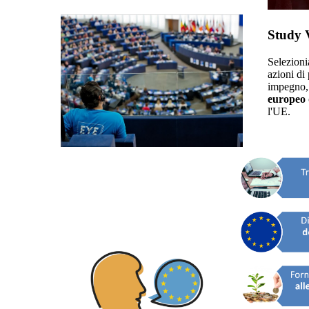
Study V
Selezioni
azioni di 
impegno,
europeo
l'UE.