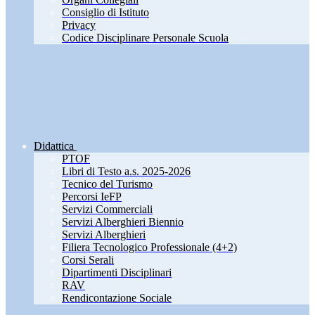
Consiglio di Istituto
Privacy
Codice Disciplinare Personale Scuola
Didattica
PTOF
Libri di Testo a.s. 2025-2026
Tecnico del Turismo
Percorsi IeFP
Servizi Commerciali
Servizi Alberghieri Biennio
Servizi Alberghieri
Filiera Tecnologico Professionale (4+2)
Corsi Serali
Dipartimenti Disciplinari
RAV
Rendicontazione Sociale