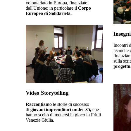
volontariato in Europa, finanziate
dall'Unione: in particolare il
Corpo
Europeo di Solidarietà.
Insegn
Incontri 
tecniche 
finanziame
sulla scri
progettu
Video Storytelling
Raccontiamo
le storie di successo
di
giovani imprenditori under 35,
che
hanno scelto di mettersi in gioco in Friuli
Venezia Giulia.