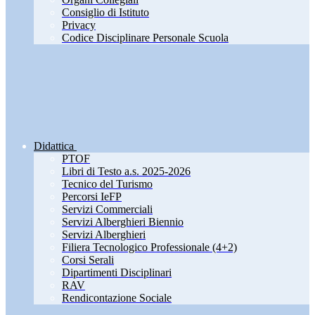
Consiglio di Istituto
Privacy
Codice Disciplinare Personale Scuola
Didattica
PTOF
Libri di Testo a.s. 2025-2026
Tecnico del Turismo
Percorsi IeFP
Servizi Commerciali
Servizi Alberghieri Biennio
Servizi Alberghieri
Filiera Tecnologico Professionale (4+2)
Corsi Serali
Dipartimenti Disciplinari
RAV
Rendicontazione Sociale