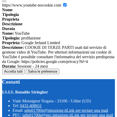
https://www.youtube-nocookie.com
Nome
Tipologia
Proprieta
Descrizione
Durata
Nome:
YouTube
Tipologia:
profilazione
Proprieta:
Google Ireland Limited
Descrizione:
COOKIE DI TERZE PARTI usati dal servizio di
gestione video di YouTube. Per ulteriori informazioni sui cookie di
YouTube è possibile consultare l'informativa del servizio predisposta
da Google: https://policies.google.com/privacy?hl=it
Durata:
Sessione - 24 mesi
Accetta tutti
Salva le preferenze
Contatti
I.S.I.S. Bonaldo Stringher
Viale Monsignor Nogara - 33100 - Udine (UD)
Tel:
0432-408611
Email:
udis01700n@istruzione.it
Link per inviare una mail
PEC:
udis01700n@pec.istruzione.it
Link per inviare una mail