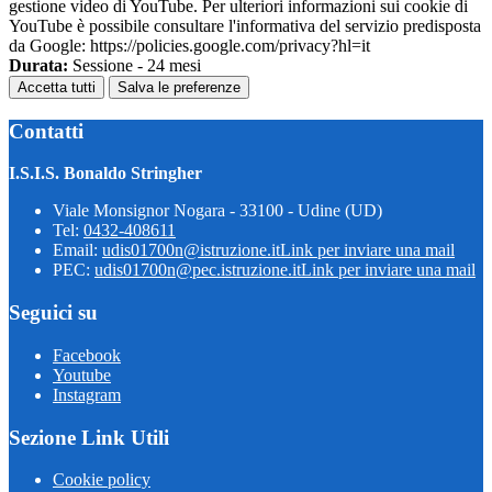
gestione video di YouTube. Per ulteriori informazioni sui cookie di
YouTube è possibile consultare l'informativa del servizio predisposta
da Google: https://policies.google.com/privacy?hl=it
Durata:
Sessione - 24 mesi
Accetta tutti
Salva le preferenze
Contatti
I.S.I.S. Bonaldo Stringher
Viale Monsignor Nogara - 33100 - Udine (UD)
Tel:
0432-408611
Email:
udis01700n@istruzione.it
Link per inviare una mail
PEC:
udis01700n@pec.istruzione.it
Link per inviare una mail
Seguici su
Facebook
Youtube
Instagram
Sezione Link Utili
Cookie policy