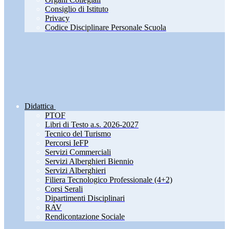
Consiglio di Istituto
Privacy
Codice Disciplinare Personale Scuola
Didattica
PTOF
Libri di Testo a.s. 2026-2027
Tecnico del Turismo
Percorsi IeFP
Servizi Commerciali
Servizi Alberghieri Biennio
Servizi Alberghieri
Filiera Tecnologico Professionale (4+2)
Corsi Serali
Dipartimenti Disciplinari
RAV
Rendicontazione Sociale