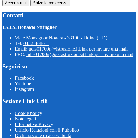
Accetta tutti
Salva le preferenze
Contatti
I.S.I.S. Bonaldo Stringher
Viale Monsignor Nogara - 33100 - Udine (UD)
Tel:
0432-408611
Email:
udis01700n@istruzione.it
Link per inviare una mail
PEC:
udis01700n@pec.istruzione.it
Link per inviare una mail
Seguici su
Facebook
Youtube
Instagram
Sezione Link Utili
Cookie policy
Note legali
Informativa Privacy
Ufficio Relazioni con il Pubblico
Dichiarazione di accessibilità