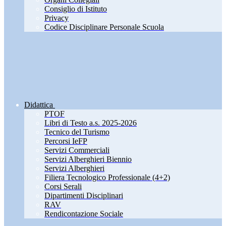
Consiglio di Istituto
Privacy
Codice Disciplinare Personale Scuola
Didattica
PTOF
Libri di Testo a.s. 2025-2026
Tecnico del Turismo
Percorsi IeFP
Servizi Commerciali
Servizi Alberghieri Biennio
Servizi Alberghieri
Filiera Tecnologico Professionale (4+2)
Corsi Serali
Dipartimenti Disciplinari
RAV
Rendicontazione Sociale