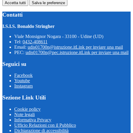
Accetta tutti
Salva le preferenze
Contatti
I.S.I.S. Bonaldo Stringher
Viale Monsignor Nogara - 33100 - Udine (UD)
Tel:
0432-408611
Email:
udis01700n@istruzione.it
Link per inviare una mail
PEC:
udis01700n@pec.istruzione.it
Link per inviare una mail
Seguici su
Facebook
Youtube
Instagram
Sezione Link Utili
Cookie policy
Note legali
Informativa Privacy
Ufficio Relazioni con il Pubblico
Dichiarazione di accessibilità