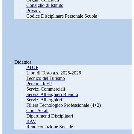
Consiglio di Istituto
Privacy
Codice Disciplinare Personale Scuola
Didattica
PTOF
Libri di Testo a.s. 2025-2026
Tecnico del Turismo
Percorsi IeFP
Servizi Commerciali
Servizi Alberghieri Biennio
Servizi Alberghieri
Filiera Tecnologico Professionale (4+2)
Corsi Serali
Dipartimenti Disciplinari
RAV
Rendicontazione Sociale