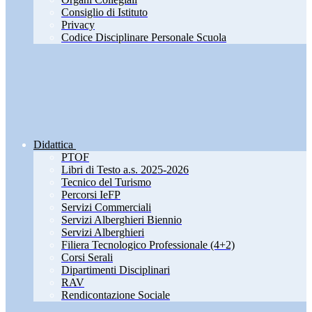
Consiglio di Istituto
Privacy
Codice Disciplinare Personale Scuola
Didattica
PTOF
Libri di Testo a.s. 2025-2026
Tecnico del Turismo
Percorsi IeFP
Servizi Commerciali
Servizi Alberghieri Biennio
Servizi Alberghieri
Filiera Tecnologico Professionale (4+2)
Corsi Serali
Dipartimenti Disciplinari
RAV
Rendicontazione Sociale