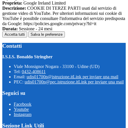
Proprieta:
Google Ireland Limited
Descrizione:
COOKIE DI TERZE PARTI usati dal servizio di
gestione video di YouTube. Per ulteriori informazioni sui cookie di
YouTube è possibile consultare l'informativa del servizio predisposta
da Google: https://policies.google.com/privacy?hl=it
Durata:
Sessione - 24 mesi
Accetta tutti
Salva le preferenze
Contatti
I.S.I.S. Bonaldo Stringher
Viale Monsignor Nogara - 33100 - Udine (UD)
Tel:
0432-408611
Email:
udis01700n@istruzione.it
Link per inviare una mail
PEC:
udis01700n@pec.istruzione.it
Link per inviare una mail
Seguici su
Facebook
Youtube
Instagram
Sezione Link Utili