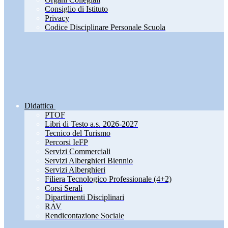
Consiglio di Istituto
Privacy
Codice Disciplinare Personale Scuola
Didattica
PTOF
Libri di Testo a.s. 2026-2027
Tecnico del Turismo
Percorsi IeFP
Servizi Commerciali
Servizi Alberghieri Biennio
Servizi Alberghieri
Filiera Tecnologico Professionale (4+2)
Corsi Serali
Dipartimenti Disciplinari
RAV
Rendicontazione Sociale