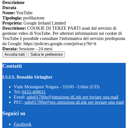
Descrizione
Durata
Nome:
YouTube
Tipologia:
profilazione
Proprieta:
Google Ireland Limited
Descrizione:
COOKIE DI TERZE PARTI usati dal servizio di
gestione video di YouTube. Per ulteriori informazioni sui cookie di
YouTube è possibile consultare l'informativa del servizio predisposta
da Google: https://policies.google.com/privacy?hl=it
Durata:
Sessione - 24 mesi
Accetta tutti
Salva le preferenze
Contatti
I.S.I.S. Bonaldo Stringher
Viale Monsignor Nogara - 33100 - Udine (UD)
Tel:
0432-408611
Email:
udis01700n@istruzione.it
Link per inviare una mail
PEC:
udis01700n@pec.istruzione.it
Link per inviare una mail
Seguici su
Facebook