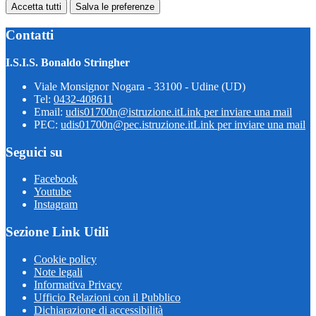
Accetta tutti
Salva le preferenze
Contatti
I.S.I.S. Bonaldo Stringher
Viale Monsignor Nogara - 33100 - Udine (UD)
Tel:
0432-408611
Email:
udis01700n@istruzione.it
Link per inviare una mail
PEC:
udis01700n@pec.istruzione.it
Link per inviare una mail
Seguici su
Facebook
Youtube
Instagram
Sezione Link Utili
Cookie policy
Note legali
Informativa Privacy
Ufficio Relazioni con il Pubblico
Dichiarazione di accessibilità