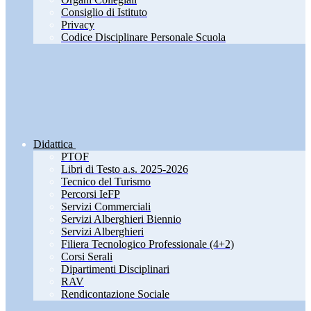
Consiglio di Istituto
Privacy
Codice Disciplinare Personale Scuola
Didattica
PTOF
Libri di Testo a.s. 2025-2026
Tecnico del Turismo
Percorsi IeFP
Servizi Commerciali
Servizi Alberghieri Biennio
Servizi Alberghieri
Filiera Tecnologico Professionale (4+2)
Corsi Serali
Dipartimenti Disciplinari
RAV
Rendicontazione Sociale