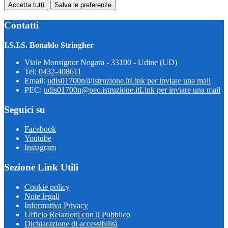
Accetta tutti
Salva le preferenze
Contatti
I.S.I.S. Bonaldo Stringher
Viale Monsignor Nogara - 33100 - Udine (UD)
Tel:
0432-408611
Email:
udis01700n@istruzione.it
Link per inviare una mail
PEC:
udis01700n@pec.istruzione.it
Link per inviare una mail
Seguici su
Facebook
Youtube
Instagram
Sezione Link Utili
Cookie policy
Note legali
Informativa Privacy
Ufficio Relazioni con il Pubblico
Dichiarazione di accessibilità