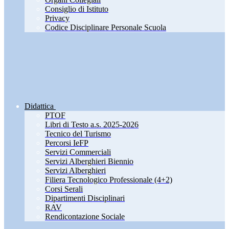
Consiglio di Istituto
Privacy
Codice Disciplinare Personale Scuola
Didattica
PTOF
Libri di Testo a.s. 2025-2026
Tecnico del Turismo
Percorsi IeFP
Servizi Commerciali
Servizi Alberghieri Biennio
Servizi Alberghieri
Filiera Tecnologico Professionale (4+2)
Corsi Serali
Dipartimenti Disciplinari
RAV
Rendicontazione Sociale