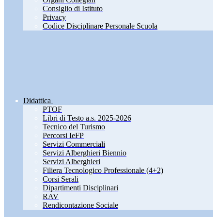
Consiglio di Istituto
Privacy
Codice Disciplinare Personale Scuola
Didattica
PTOF
Libri di Testo a.s. 2025-2026
Tecnico del Turismo
Percorsi IeFP
Servizi Commerciali
Servizi Alberghieri Biennio
Servizi Alberghieri
Filiera Tecnologico Professionale (4+2)
Corsi Serali
Dipartimenti Disciplinari
RAV
Rendicontazione Sociale