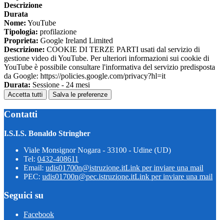
Descrizione
Durata
Nome:
YouTube
Tipologia:
profilazione
Proprieta:
Google Ireland Limited
Descrizione:
COOKIE DI TERZE PARTI usati dal servizio di
gestione video di YouTube. Per ulteriori informazioni sui cookie di
YouTube è possibile consultare l'informativa del servizio predisposta
da Google: https://policies.google.com/privacy?hl=it
Durata:
Sessione - 24 mesi
Accetta tutti
Salva le preferenze
Contatti
I.S.I.S. Bonaldo Stringher
Viale Monsignor Nogara - 33100 - Udine (UD)
Tel:
0432-408611
Email:
udis01700n@istruzione.it
Link per inviare una mail
PEC:
udis01700n@pec.istruzione.it
Link per inviare una mail
Seguici su
Facebook