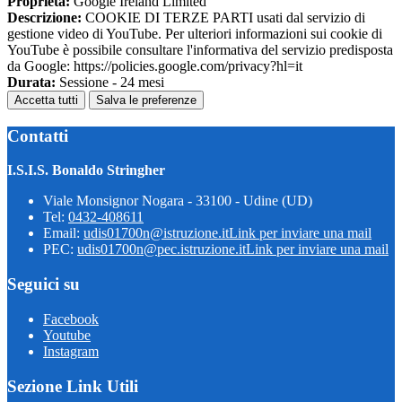
Proprieta:
Google Ireland Limited
Descrizione:
COOKIE DI TERZE PARTI usati dal servizio di
gestione video di YouTube. Per ulteriori informazioni sui cookie di
YouTube è possibile consultare l'informativa del servizio predisposta
da Google: https://policies.google.com/privacy?hl=it
Durata:
Sessione - 24 mesi
Accetta tutti
Salva le preferenze
Contatti
I.S.I.S. Bonaldo Stringher
Viale Monsignor Nogara - 33100 - Udine (UD)
Tel:
0432-408611
Email:
udis01700n@istruzione.it
Link per inviare una mail
PEC:
udis01700n@pec.istruzione.it
Link per inviare una mail
Seguici su
Facebook
Youtube
Instagram
Sezione Link Utili