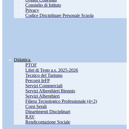
Consiglio di Istituto
Privacy
Codice Disciplinare Personale Scuola
Didattica
PTOF
Libri di Testo a.s. 2025-2026
Tecnico del Turismo
Percorsi IeFP
Servizi Commerciali
Servizi Alberghieri Biennio
Servizi Alberghieri
Filiera Tecnologico Professionale (4+2)
Corsi Serali
Dipartimenti Disciplinari
RAV
Rendicontazione Sociale