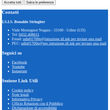
Accetta tutti
Salva le preferenze
Contatti
I.S.I.S. Bonaldo Stringher
Viale Monsignor Nogara - 33100 - Udine (UD)
Tel:
0432-408611
Email:
udis01700n@istruzione.it
Link per inviare una mail
PEC:
udis01700n@pec.istruzione.it
Link per inviare una mail
Seguici su
Facebook
Youtube
Instagram
Sezione Link Utili
Cookie policy
Note legali
Informativa Privacy
Ufficio Relazioni con il Pubblico
Dichiarazione di accessibilità