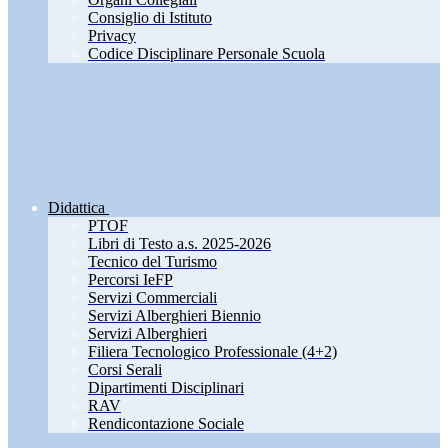
Consiglio di Istituto
Privacy
Codice Disciplinare Personale Scuola
Didattica
PTOF
Libri di Testo a.s. 2025-2026
Tecnico del Turismo
Percorsi IeFP
Servizi Commerciali
Servizi Alberghieri Biennio
Servizi Alberghieri
Filiera Tecnologico Professionale (4+2)
Corsi Serali
Dipartimenti Disciplinari
RAV
Rendicontazione Sociale