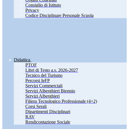
Consiglio di Istituto
Privacy
Codice Disciplinare Personale Scuola
Didattica
PTOF
Libri di Testo a.s. 2026-2027
Tecnico del Turismo
Percorsi IeFP
Servizi Commerciali
Servizi Alberghieri Biennio
Servizi Alberghieri
Filiera Tecnologico Professionale (4+2)
Corsi Serali
Dipartimenti Disciplinari
RAV
Rendicontazione Sociale