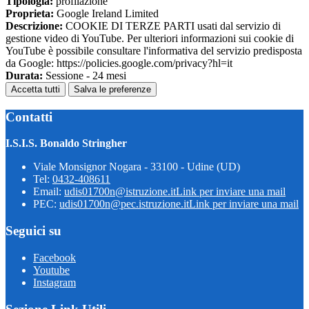
Tipologia:
profilazione
Proprieta:
Google Ireland Limited
Descrizione:
COOKIE DI TERZE PARTI usati dal servizio di
gestione video di YouTube. Per ulteriori informazioni sui cookie di
YouTube è possibile consultare l'informativa del servizio predisposta
da Google: https://policies.google.com/privacy?hl=it
Durata:
Sessione - 24 mesi
Accetta tutti
Salva le preferenze
Contatti
I.S.I.S. Bonaldo Stringher
Viale Monsignor Nogara - 33100 - Udine (UD)
Tel:
0432-408611
Email:
udis01700n@istruzione.it
Link per inviare una mail
PEC:
udis01700n@pec.istruzione.it
Link per inviare una mail
Seguici su
Facebook
Youtube
Instagram