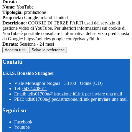
Durata
Nome:
YouTube
Tipologia:
profilazione
Proprieta:
Google Ireland Limited
Descrizione:
COOKIE DI TERZE PARTI usati dal servizio di
gestione video di YouTube. Per ulteriori informazioni sui cookie di
YouTube è possibile consultare l'informativa del servizio predisposta
da Google: https://policies.google.com/privacy?hl=it
Durata:
Sessione - 24 mesi
Accetta tutti
Salva le preferenze
Contatti
I.S.I.S. Bonaldo Stringher
Viale Monsignor Nogara - 33100 - Udine (UD)
Tel:
0432-408611
Email:
udis01700n@istruzione.it
Link per inviare una mail
PEC:
udis01700n@pec.istruzione.it
Link per inviare una mail
Seguici su
Facebook
Youtube