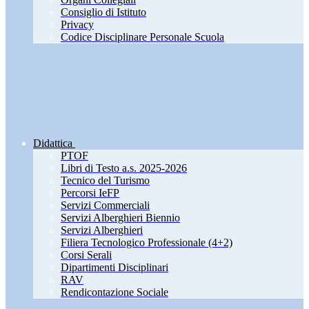
Consiglio di Istituto
Privacy
Codice Disciplinare Personale Scuola
Didattica
PTOF
Libri di Testo a.s. 2025-2026
Tecnico del Turismo
Percorsi IeFP
Servizi Commerciali
Servizi Alberghieri Biennio
Servizi Alberghieri
Filiera Tecnologico Professionale (4+2)
Corsi Serali
Dipartimenti Disciplinari
RAV
Rendicontazione Sociale