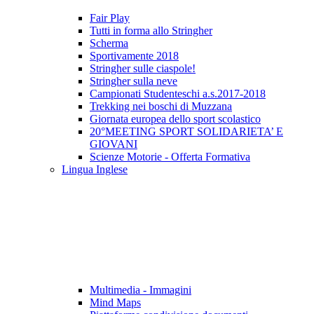
Fair Play
Tutti in forma allo Stringher
Scherma
Sportivamente 2018
Stringher sulle ciaspole!
Stringher sulla neve
Campionati Studenteschi a.s.2017-2018
Trekking nei boschi di Muzzana
Giornata europea dello sport scolastico
20°MEETING SPORT SOLIDARIETA’ E
GIOVANI
Scienze Motorie - Offerta Formativa
Lingua Inglese
Multimedia - Immagini
Mind Maps