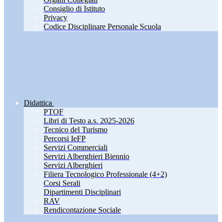
Consiglio di Istituto
Privacy
Codice Disciplinare Personale Scuola
Didattica
PTOF
Libri di Testo a.s. 2025-2026
Tecnico del Turismo
Percorsi IeFP
Servizi Commerciali
Servizi Alberghieri Biennio
Servizi Alberghieri
Filiera Tecnologico Professionale (4+2)
Corsi Serali
Dipartimenti Disciplinari
RAV
Rendicontazione Sociale