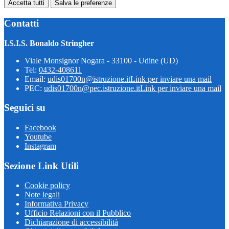
Accetta tutti
Salva le preferenze
Contatti
I.S.I.S. Bonaldo Stringher
Viale Monsignor Nogara - 33100 - Udine (UD)
Tel:
0432-408611
Email:
udis01700n@istruzione.it
Link per inviare una mail
PEC:
udis01700n@pec.istruzione.it
Link per inviare una mail
Seguici su
Facebook
Youtube
Instagram
Sezione Link Utili
Cookie policy
Note legali
Informativa Privacy
Ufficio Relazioni con il Pubblico
Dichiarazione di accessibilità