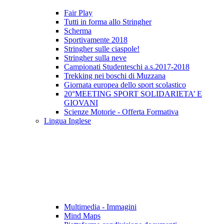
Fair Play
Tutti in forma allo Stringher
Scherma
Sportivamente 2018
Stringher sulle ciaspole!
Stringher sulla neve
Campionati Studenteschi a.s.2017-2018
Trekking nei boschi di Muzzana
Giornata europea dello sport scolastico
20°MEETING SPORT SOLIDARIETA’ E
GIOVANI
Scienze Motorie - Offerta Formativa
Lingua Inglese
Multimedia - Immagini
Mind Maps