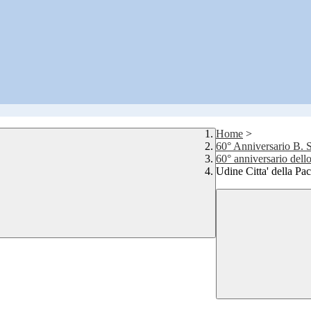
Home
>
60° Anniversario B. S
60° anniversario dell
Udine Citta' della Pa