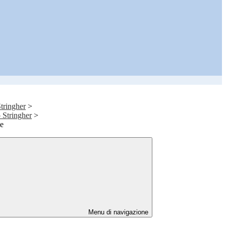
tringher
>
o Stringher
>
ce
Menu di navigazione